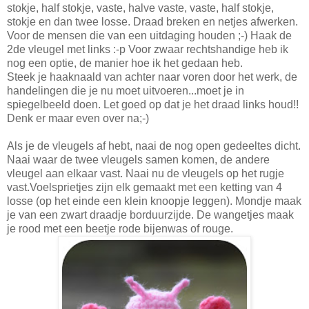
stokje, half stokje, vaste, halve vaste, vaste, half stokje,
stokje en dan twee losse. Draad breken en netjes afwerken.
Voor de mensen die van een uitdaging houden ;-) Haak de
2de vleugel met links :-p Voor zwaar rechtshandige heb ik
nog een optie, de manier hoe ik het gedaan heb.
Steek je haaknaald van achter naar voren door het werk, de
handelingen die je nu moet uitvoeren...moet je in
spiegelbeeld doen. Let goed op dat je het draad links houd!!
Denk er maar even over na;-)
Als je de vleugels af hebt, naai de nog open gedeeltes dicht.
Naai waar de twee vleugels samen komen, de andere
vleugel aan elkaar vast. Naai nu de vleugels op het rugje
vast.Voelsprietjes zijn elk gemaakt met een ketting van 4
losse (op het einde een klein knoopje leggen). Mondje maak
je van een zwart draadje borduurzijde. De wangetjes maak
je rood met een beetje rode bijenwas of rouge.